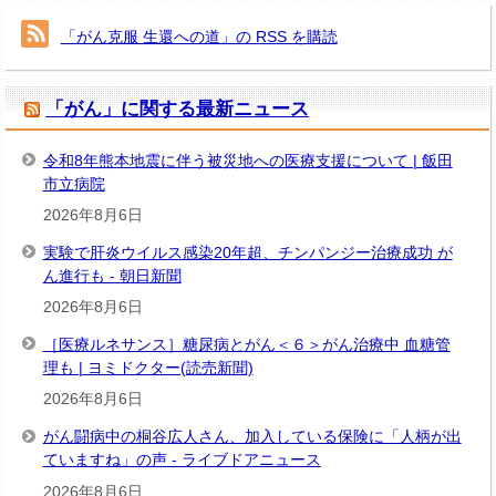
カ
イ
「がん克服 生還への道」の RSS を購読
ブ
「がん」に関する最新ニュース
令和8年熊本地震に伴う被災地への医療支援について | 飯田
市立病院
2026年8月6日
実験で肝炎ウイルス感染20年超、チンパンジー治療成功 が
ん進行も - 朝日新聞
2026年8月6日
［医療ルネサンス］糖尿病とがん＜６＞がん治療中 血糖管
理も | ヨミドクター(読売新聞)
2026年8月6日
がん闘病中の桐谷広人さん、加入している保険に「人柄が出
ていますね」の声 - ライブドアニュース
2026年8月6日