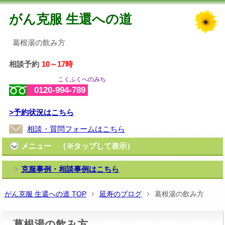
がん克服 生還への道
葛根湯の飲み方
相談予約
10～17時
こくふくへのみち
0120-994-789
>予約状況はこちら
相談・質問フォームはこちら
メニュー （※タップして表示）
克服事例・相談事例はこちら
がん克服 生還への道 TOP
延寿のブログ
葛根湯の飲み方
葛根湯の飲み方