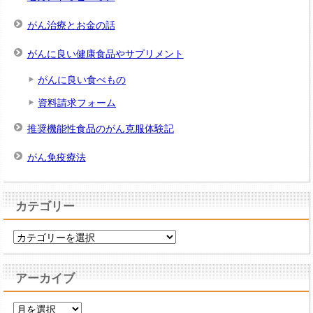
がん治療とお金の話
がんに良い健康食品やサプリメント
がんに良い食べもの
資料請求フォーム
推奨機能性食品のがん克服体験記
がん免疫療法
カテゴリー
カ
テ
ゴ
アーカイブ
リ
ー
ア