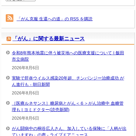
ー
カ
イ
「がん克服 生還への道」の RSS を購読
ブ
「がん」に関する最新ニュース
令和8年熊本地震に伴う被災地への医療支援について | 飯田
市立病院
2026年8月6日
実験で肝炎ウイルス感染20年超、チンパンジー治療成功 が
ん進行も - 朝日新聞
2026年8月6日
［医療ルネサンス］糖尿病とがん＜６＞がん治療中 血糖管
理も | ヨミドクター(読売新聞)
2026年8月6日
がん闘病中の桐谷広人さん、加入している保険に「人柄が出
ていますね」の声 - ライブドアニュース