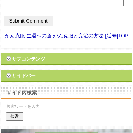
がん克服 生還への道 がん克服と完治の方法 [延寿]TOP
サブコンテンツ
サイドバー
サイト内検索