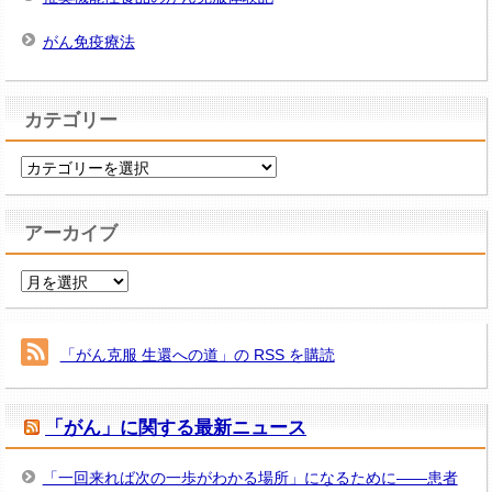
がん免疫療法
カテゴリー
カ
テ
ゴ
アーカイブ
リ
ー
ア
ー
カ
イ
「がん克服 生還への道」の RSS を購読
ブ
「がん」に関する最新ニュース
「一回来れば次の一歩がわかる場所」になるために――患者