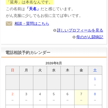
「延寿」は本名なんです。
この名前は
「天名」
だと感じています。
がん克服に少しでもお役に立てば幸いです。
相談・質問はこちら
詳しいプロフィールを見る
母のがん闘病記
電話相談予約カレンダー
2026年8月
日
月
火
水
木
金
土
1
－
2
3
4
5
6
7
8
－
－
－
－
－
－
－