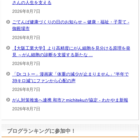
さんの人生を支える
2026年8月7日
ごてんば健康づくりの日のお知らせ – 健康・福祉・子育て -
御殿場市
2026年8月7日
【大阪工業大学】より高精度にがん細胞を見分ける原理を発
見 ～がん細胞の診断を支援する新たな ...
2026年8月7日
「Dr.コトー」漫画家「体重の減少が止まりません」“半年で
39キロ減”にファンから心配の声
2026年8月7日
がん対策推進へ連携 和市とmichitekuが協定 - わかやま新報
2026年8月7日
ブログランキングに参加中！