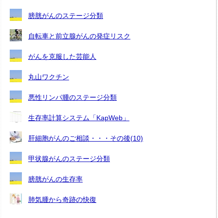
膀胱がんのステージ分類
自転車と前立腺がんの発症リスク
がんを克服した芸能人
丸山ワクチン
悪性リンパ腫のステージ分類
生存率計算システム「KapWeb」
肝細胞がんのご相談・・・その後(10)
甲状腺がんのステージ分類
膀胱がんの生存率
肺気腫から奇跡の快復