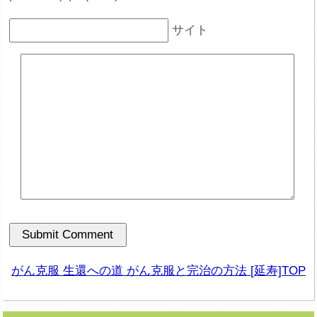
サイト
がん克服 生還への道 がん克服と完治の方法 [延寿]TOP