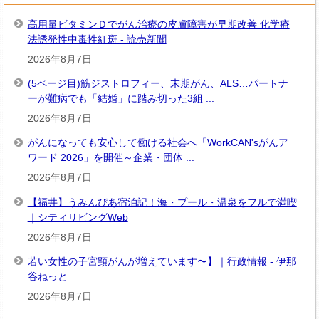
高用量ビタミンＤでがん治療の皮膚障害が早期改善 化学療
法誘発性中毒性紅斑 - 読売新聞
2026年8月7日
(5ページ目)筋ジストロフィー、末期がん、ALS…パートナ
ーが難病でも「結婚」に踏み切った3組 ...
2026年8月7日
がんになっても安心して働ける社会へ「WorkCAN'sがんア
ワード 2026」を開催～企業・団体 ...
2026年8月7日
【福井】うみんぴあ宿泊記！海・プール・温泉をフルで満喫
｜シティリビングWeb
2026年8月7日
若い女性の子宮頸がんが増えています〜】｜行政情報 - 伊那
谷ねっと
2026年8月7日