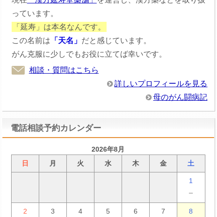
っています。
「延寿」は本名なんです。
この名前は
「天名」
だと感じています。
がん克服に少しでもお役に立てば幸いです。
相談・質問はこちら
詳しいプロフィールを見る
母のがん闘病記
電話相談予約カレンダー
2026年8月
日
月
火
水
木
金
土
1
－
2
3
4
5
6
7
8