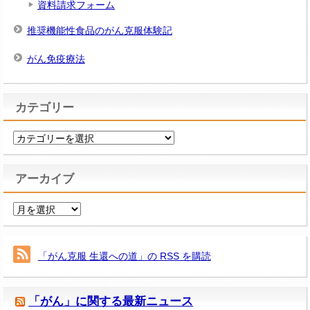
資料請求フォーム
推奨機能性食品のがん克服体験記
がん免疫療法
カテゴリー
カ
テ
ゴ
アーカイブ
リ
ー
ア
ー
カ
イ
「がん克服 生還への道」の RSS を購読
ブ
「がん」に関する最新ニュース