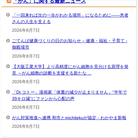
「がん」に関する最新ニュース
「一回来れば次の一歩がわかる場所」になるために――患者
さんの人生を支える
2026年8月7日
ごてんば健康づくりの日のお知らせ – 健康・福祉・子育て -
御殿場市
2026年8月7日
【大阪工業大学】より高精度にがん細胞を見分ける原理を発
見 ～がん細胞の診断を支援する新たな ...
2026年8月7日
「Dr.コトー」漫画家「体重の減少が止まりません」“半年で
39キロ減”にファンから心配の声
2026年8月7日
がん対策推進へ連携 和市とmichitekuが協定 - わかやま新報
2026年8月7日