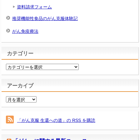
資料請求フォーム
推奨機能性食品のがん克服体験記
がん免疫療法
カテゴリー
カ
テ
ゴ
アーカイブ
リ
ー
ア
ー
カ
イ
「がん克服 生還への道」の RSS を購読
ブ