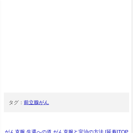
タグ：
前立腺がん
がん克服 生還への道 がん克服と完治の方法 [延寿]TOP