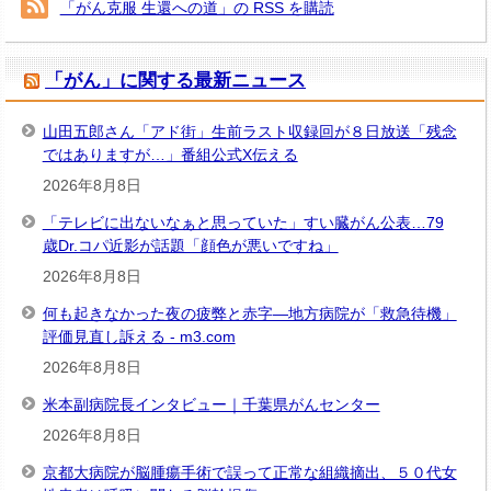
イ
「がん克服 生還への道」の RSS を購読
ブ
「がん」に関する最新ニュース
山田五郎さん「アド街」生前ラスト収録回が８日放送「残念
ではありますが…」番組公式X伝える
2026年8月8日
「テレビに出ないなぁと思っていた」すい臓がん公表…79
歳Dr.コパ近影が話題「顔色が悪いですね」
2026年8月8日
何も起きなかった夜の疲弊と赤字―地方病院が「救急待機」
評価見直し訴える - m3.com
2026年8月8日
米本副病院長インタビュー｜千葉県がんセンター
2026年8月8日
京都大病院が脳腫瘍手術で誤って正常な組織摘出、５０代女