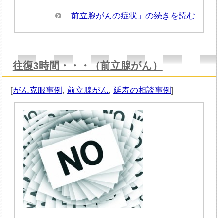
「前立腺がんの症状」の続きを読む
往復3時間・・・（前立腺がん）
[
がん克服事例
,
前立腺がん
,
延寿の相談事例
]