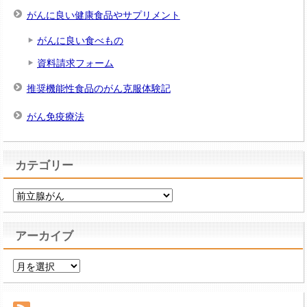
がんに良い健康食品やサプリメント
がんに良い食べもの
資料請求フォーム
推奨機能性食品のがん克服体験記
がん免疫療法
カテゴリー
カ
テ
ゴ
アーカイブ
リ
ー
ア
ー
カ