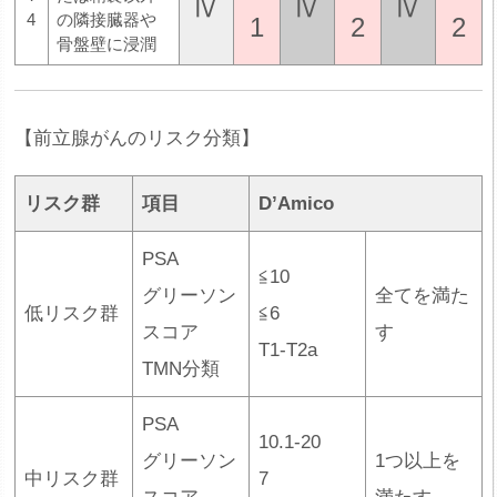
Ⅳ
Ⅳ
Ⅳ
4
の隣接臓器や
1
2
2
骨盤壁に浸潤
【前立腺がんのリスク分類】
リスク群
項目
D’Amico
PSA
≦10
グリーソン
全てを満た
低リスク群
≦6
スコア
す
T1-T2a
TMN分類
PSA
10.1-20
グリーソン
1つ以上を
中リスク群
7