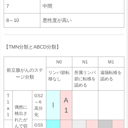
7
中間
8～10
悪性度が高い
【TMN分類とABCD分類】
N0
N1
M1
前立腺がんのステ
リンパ節転
所属リンパ
遠隔転移を
ージ分類
移なし
節に転移を
認める
認める
T
GS2
A
1
～4:
Ⅰ
偶然に
a
高分
1
検出さ
1
化
れたが
GS5
んで切