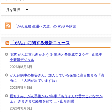
ー
ア
ー
カ
イ
「がん克服 生還への道」の RSS を購読
ブ
「がん」に関する最新ニュース
明窓 がんに立ち向かおう 対策法と条例成立２０年 - 山陰中
央新報デジタル
2026年8月6日
がん闘病中の桐谷さん、加入している保険に注目集まる「流
石に」「人柄が出ていますね」
2026年8月6日
堀ちえみ、がん手術から7年半「もうそんな昔のことなのか
ぁ」 さまざまな経験を経て ... - 山形新聞
2026年8月6日