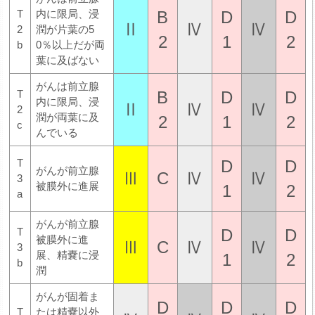
B
D
D
T
内に限局、浸
Ⅱ
Ⅳ
Ⅳ
2
潤が片葉の5
2
1
2
b
0％以上だが両
葉に及ばない
がんは前立腺
B
D
D
T
内に限局、浸
Ⅱ
Ⅳ
Ⅳ
2
潤が両葉に及
2
1
2
c
んでいる
D
D
T
がんが前立腺
Ⅲ
C
Ⅳ
Ⅳ
3
被膜外に進展
1
2
a
がんが前立腺
D
D
T
被膜外に進
Ⅲ
C
Ⅳ
Ⅳ
3
展、精嚢に浸
1
2
b
潤
がんが固着ま
D
D
D
T
たは精嚢以外