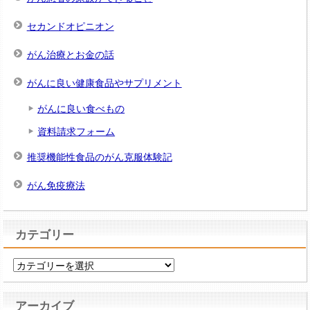
セカンドオピニオン
がん治療とお金の話
がんに良い健康食品やサプリメント
がんに良い食べもの
資料請求フォーム
推奨機能性食品のがん克服体験記
がん免疫療法
カテゴリー
カ
テ
ゴ
アーカイブ
リ