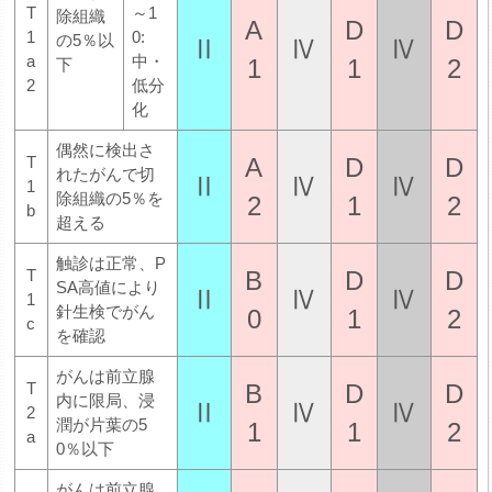
T
～1
除組織
A
D
D
1
0:
の5％以
Ⅱ
Ⅳ
Ⅳ
a
中・
1
1
2
下
2
低分
化
偶然に検出さ
A
D
D
T
れたがんで切
Ⅱ
Ⅳ
Ⅳ
1
除組織の5％を
2
1
2
b
超える
触診は正常、P
B
D
D
T
SA高値により
Ⅱ
Ⅳ
Ⅳ
1
針生検でがん
0
1
2
c
を確認
がんは前立腺
B
D
D
T
内に限局、浸
Ⅱ
Ⅳ
Ⅳ
2
潤が片葉の5
1
1
2
a
0％以下
がんは前立腺