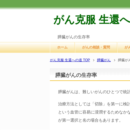
がん克服 生還
膵臓がんの生存率
ホーム
がんの相談・質問
が
がん克服 生還への道 TOP
膵臓がん
膵臓が
膵臓がんの生存率
膵臓がんは、難しいがんのひとつで統
治療方法としては「切除」を第一に検
という血管に容易に浸潤するためなか
が第一選択と名の場合もあります。