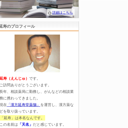
詳細はこちら
延寿のプロフィール
延寿（えんじゅ）
です。
ご訪問ありがとうございます。
長年、相談薬局に勤務し、がんなどの相談業
務に携わってきました。
現在
「漢方延寿堂薬舗」
を運営し、漢方薬な
どを取り扱っています。
「延寿」は本名なんです。
この名前は
「天名」
だと感じています。