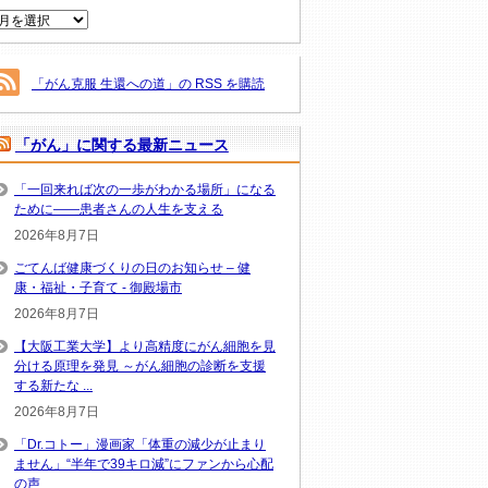
ー
ア
ー
カ
イ
「がん克服 生還への道」の RSS を購読
ブ
「がん」に関する最新ニュース
「一回来れば次の一歩がわかる場所」になる
ために――患者さんの人生を支える
2026年8月7日
ごてんば健康づくりの日のお知らせ – 健
康・福祉・子育て - 御殿場市
2026年8月7日
【大阪工業大学】より高精度にがん細胞を見
分ける原理を発見 ～がん細胞の診断を支援
する新たな ...
2026年8月7日
「Dr.コトー」漫画家「体重の減少が止まり
ません」“半年で39キロ減”にファンから心配
の声