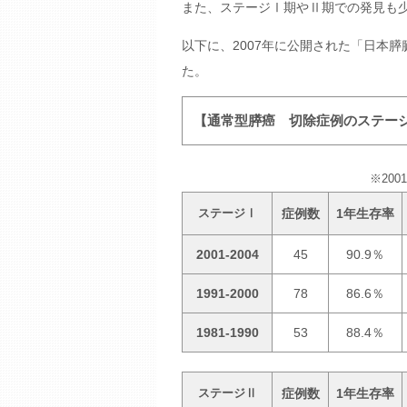
また、ステージⅠ期やⅡ期での発見も
以下に、2007年に公開された「日本
た。
【通常型膵癌 切除症例のステー
※20
症例数
1年生存率
ステージⅠ
2001-2004
45
90.9％
1991-2000
78
86.6％
1981-1990
53
88.4％
症例数
1年生存率
ステージⅡ