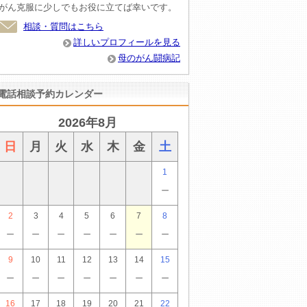
がん克服に少しでもお役に立てば幸いです。
相談・質問はこちら
詳しいプロフィールを見る
母のがん闘病記
電話相談予約カレンダー
2026年8月
日
月
火
水
木
金
土
1
－
2
3
4
5
6
7
8
－
－
－
－
－
－
－
9
10
11
12
13
14
15
－
－
－
－
－
－
－
16
17
18
19
20
21
22