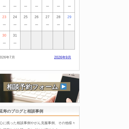
－
－
－
－
－
－
－
23
24
25
26
27
28
29
－
－
－
－
－
－
－
30
31
－
－
2026年7月
2026年9月
相談予約フォーム
延寿のブログと相談事例
心に残った相談事例やがん克服事例、その他様々