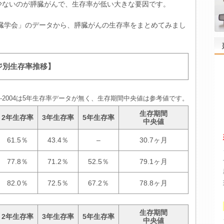
少ないのが膵臓がんで、生存率が低い大きな要因です。
膵臓学会」のデータから、膵臓がんの生存率をまとめてみまし
ジ別生存率推移】
01-2004は5年生存率データが無く、生存期間中央値は参考値です。
生存期間
2年生存率
3年生存率
5年生存率
中央値
61.5％
43.4％
–
30.7ヶ月
77.8％
71.2％
52.5％
79.1ヶ月
82.0％
72.5％
67.2％
78.8ヶ月
生存期間
2年生存率
3年生存率
5年生存率
中央値