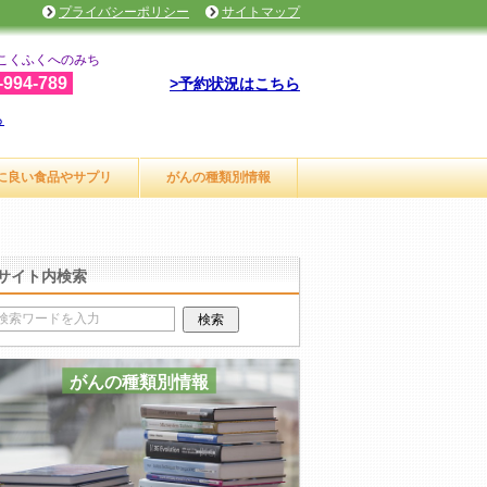
プライバシーポリシー
サイトマップ
こくふくへのみち
-994-789
>予約状況はこちら
ら
に良い食品やサプリ
がんの種類別情報
サイト内検索
がんの種類別情報