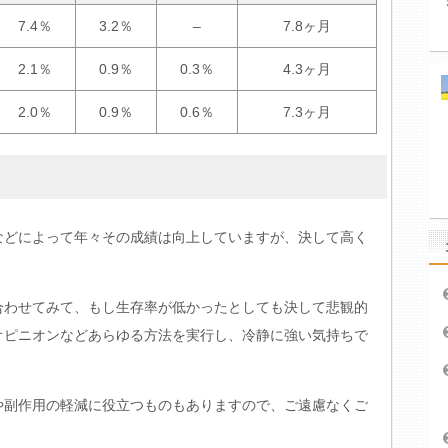
7.4％
3.2％
–
7.8ヶ月
2.1％
0.9％
0.3％
4.3ヶ月
2.0％
0.9％
0.6％
7.3ヶ月
などによって年々その成績は向上していますが、決して高く
合わせてみて、もし生存率が低かったとしても決して悲観的
オピニオンなどあらゆる方法を実行し、冷静に強い気持ちで
や副作用の軽減に役立つものもありますので、ご遠慮なくご