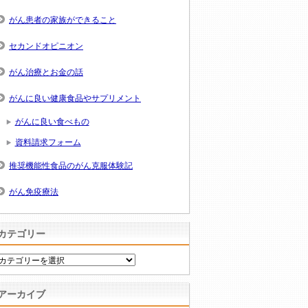
がん患者の家族ができること
セカンドオピニオン
がん治療とお金の話
がんに良い健康食品やサプリメント
がんに良い食べもの
資料請求フォーム
推奨機能性食品のがん克服体験記
がん免疫療法
カテゴリー
カ
テ
ゴ
アーカイブ
リ