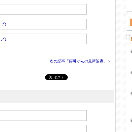
ップ）
ップ）
次の記事「膵臓がんの最新治療」＞