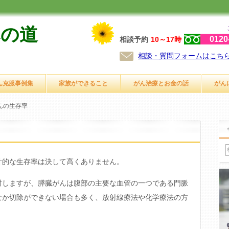
への道
0120
相談予約
10～17時
相談・質問フォームはこち
ん克服事例集
家族ができること
がん治療とお金の話
がん
んの生存率
計的な生存率は決して高くありません。
討しますが、膵臓がんは腹部の主要な血管の一つである門脈
なか切除ができない場合も多く、放射線療法や化学療法の方