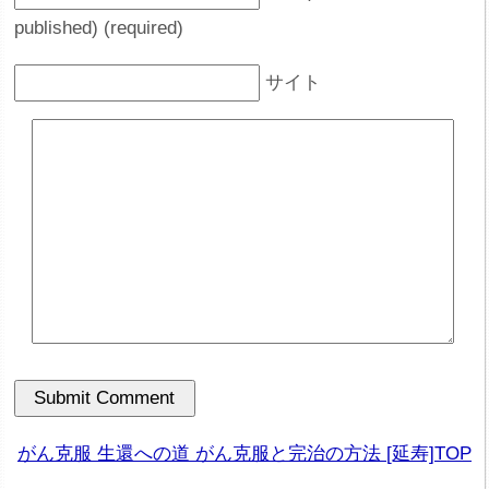
published) (required)
サイト
がん克服 生還への道 がん克服と完治の方法 [延寿]TOP