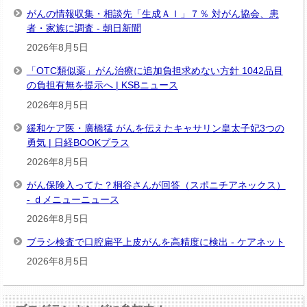
がんの情報収集・相談先「生成ＡＩ」７％ 対がん協会、患
者・家族に調査 - 朝日新聞
2026年8月5日
「OTC類似薬」がん治療に追加負担求めない方針 1042品目
の負担有無を提示へ | KSBニュース
2026年8月5日
緩和ケア医・廣橋猛 がんを伝えたキャサリン皇太子妃3つの
勇気 | 日経BOOKプラス
2026年8月5日
がん保険入ってた？桐谷さんが回答（スポニチアネックス）
- ｄメニューニュース
2026年8月5日
ブラシ検査で口腔扁平上皮がんを高精度に検出 - ケアネット
2026年8月5日