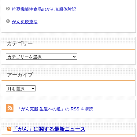
推奨機能性食品のがん克服体験記
がん免疫療法
カテゴリー
カ
テ
ゴ
アーカイブ
リ
ー
ア
ー
カ
イ
「がん克服 生還への道」の RSS を購読
ブ
「がん」に関する最新ニュース