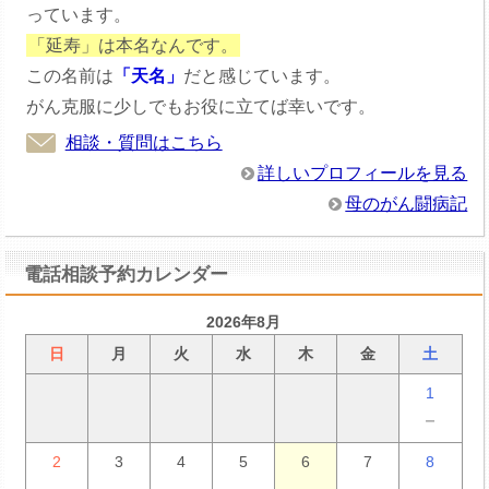
っています。
「延寿」は本名なんです。
この名前は
「天名」
だと感じています。
がん克服に少しでもお役に立てば幸いです。
相談・質問はこちら
詳しいプロフィールを見る
母のがん闘病記
電話相談予約カレンダー
2026年8月
日
月
火
水
木
金
土
1
－
2
3
4
5
6
7
8
－
－
－
－
－
－
－