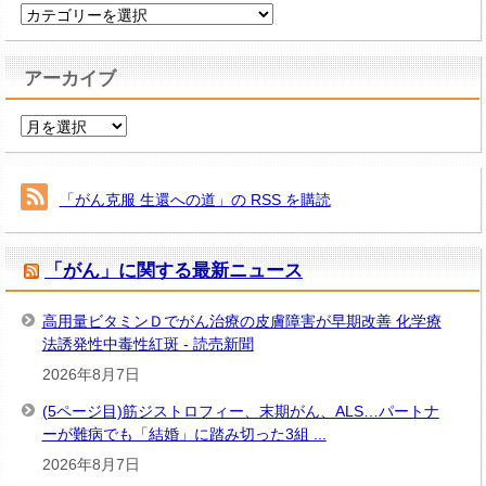
カ
テ
ゴ
アーカイブ
リ
ー
ア
ー
カ
イ
「がん克服 生還への道」の RSS を購読
ブ
「がん」に関する最新ニュース
高用量ビタミンＤでがん治療の皮膚障害が早期改善 化学療
法誘発性中毒性紅斑 - 読売新聞
2026年8月7日
(5ページ目)筋ジストロフィー、末期がん、ALS…パートナ
ーが難病でも「結婚」に踏み切った3組 ...
2026年8月7日