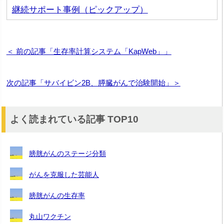
継続サポート事例（ピックアップ）
＜ 前の記事「生存率計算システム「KapWeb」」
次の記事「サバイビン2B、膵臓がんで治験開始」＞
よく読まれている記事 TOP10
膀胱がんのステージ分類
がんを克服した芸能人
膀胱がんの生存率
丸山ワクチン