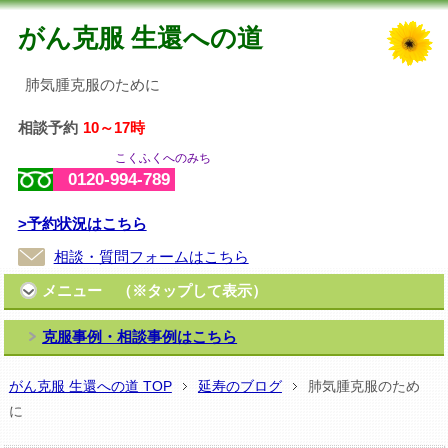
がん克服 生還への道
肺気腫克服のために
相談予約
10～17時
こくふくへのみち
0120-994-789
>予約状況はこちら
相談・質問フォームはこちら
メニュー （※タップして表示）
克服事例・相談事例はこちら
がん克服 生還への道 TOP
延寿のブログ
肺気腫克服のため
に