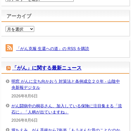
テ
ゴ
アーカイブ
リ
ー
ア
ー
カ
イ
「がん克服 生還への道」の RSS を購読
ブ
「がん」に関する最新ニュース
明窓 がんに立ち向かおう 対策法と条例成立２０年 - 山陰中
央新報デジタル
2026年8月6日
がん闘病中の桐谷さん、加入している保険に注目集まる「流
石に」「人柄が出ていますね」
2026年8月6日
堀ちえみ、がん手術から7年半「もうそんな昔のことなのか