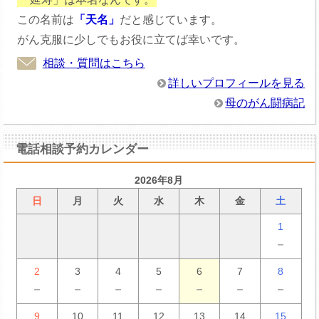
この名前は
「天名」
だと感じています。
がん克服に少しでもお役に立てば幸いです。
相談・質問はこちら
詳しいプロフィールを見る
母のがん闘病記
電話相談予約カレンダー
2026年8月
日
月
火
水
木
金
土
1
－
2
3
4
5
6
7
8
－
－
－
－
－
－
－
9
10
11
12
13
14
15