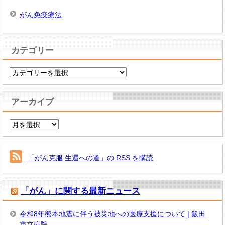
がん免疫療法
カテゴリー
カ
テ
ゴ
アーカイブ
リ
ー
ア
ー
カ
イ
「がん克服 生還への道」の RSS を購読
ブ
「がん」に関する最新ニュース
令和8年熊本地震に伴う被災地への医療支援について | 飯田
市立病院