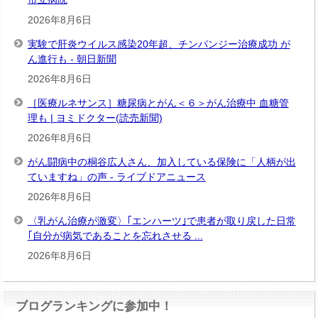
2026年8月6日
実験で肝炎ウイルス感染20年超、チンパンジー治療成功 が
ん進行も - 朝日新聞
2026年8月6日
［医療ルネサンス］糖尿病とがん＜６＞がん治療中 血糖管
理も | ヨミドクター(読売新聞)
2026年8月6日
がん闘病中の桐谷広人さん、加入している保険に「人柄が出
ていますね」の声 - ライブドアニュース
2026年8月6日
〈乳がん治療が激変〉｢エンハーツ｣で患者が取り戻した日常
｢自分が病気であることを忘れさせる ...
2026年8月6日
ブログランキングに参加中！