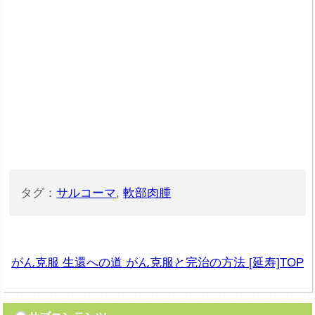
タグ：
サルコーマ
,
軟部肉腫
がん克服 生還への道 がん克服と完治の方法 [延寿]TOP