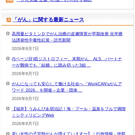
ブ
「がん」に関する最新ニュース
高用量ビタミンＤでがん治療の皮膚障害が早期改善 化学療
法誘発性中毒性紅斑 - 読売新聞
2026年8月7日
(5ページ目)筋ジストロフィー、末期がん、ALS…パートナ
ーが難病でも「結婚」に踏み切った3組 ...
2026年8月7日
がんになっても安心して働ける社会へ「WorkCAN'sがんア
ワード 2026」を開催～企業・団体 ...
2026年8月7日
【福井】うみんぴあ宿泊記！海・プール・温泉をフルで満喫
｜シティリビングWeb
2026年8月7日
若い女性の子宮頸がんが増えています〜】｜行政情報 - 伊那