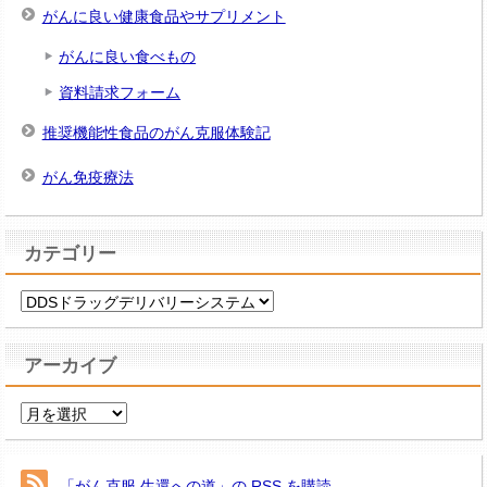
がんに良い健康食品やサプリメント
がんに良い食べもの
資料請求フォーム
推奨機能性食品のがん克服体験記
がん免疫療法
カテゴリー
カ
テ
ゴ
アーカイブ
リ
ー
ア
ー
カ
イ
「がん克服 生還への道」の RSS を購読