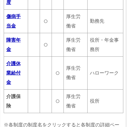
度
傷病手
厚生労
○
勤務先
当金
働省
障害年
厚生労
役所・年金事
○
金
働省
務所
介護休
厚生労
○
業給付
ハローワーク
働省
金
介護保
厚生労
○
役所
険
働省
※各制度の制度名をクリックすると各制度の詳細ペー