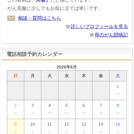
がん克服に少しでもお役に立てば幸いです。
相談・質問はこちら
詳しいプロフィールを見る
母のがん闘病記
電話相談予約カレンダー
2026年8月
日
月
火
水
木
金
土
1
－
2
3
4
5
6
7
8
－
－
－
－
－
－
－
9
10
11
12
13
14
15
－
－
－
－
－
－
－