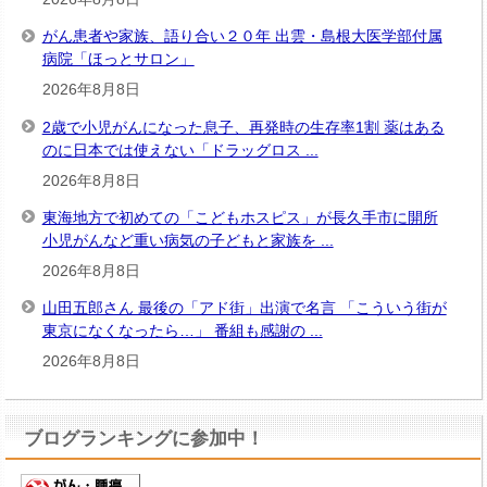
がん患者や家族、語り合い２０年 出雲・島根大医学部付属
病院「ほっとサロン」
2026年8月8日
2歳で小児がんになった息子、再発時の生存率1割 薬はある
のに日本では使えない「ドラッグロス ...
2026年8月8日
東海地方で初めての「こどもホスピス」が長久手市に開所
小児がんなど重い病気の子どもと家族を ...
2026年8月8日
山田五郎さん 最後の「アド街」出演で名言 「こういう街が
東京になくなったら…」 番組も感謝の ...
2026年8月8日
ブログランキングに参加中！