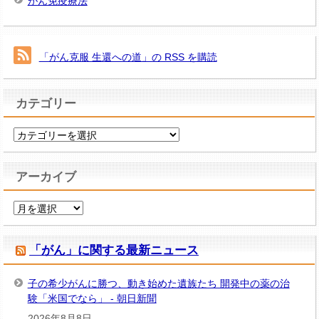
がん免疫療法
「がん克服 生還への道」の RSS を購読
カテゴリー
カ
テ
ゴ
アーカイブ
リ
ー
ア
ー
カ
「がん」に関する最新ニュース
イ
ブ
子の希少がんに勝つ、動き始めた遺族たち 開発中の薬の治
験「米国でなら」 - 朝日新聞
2026年8月8日