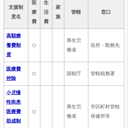
医
生
支援制
家
療
活
管轄
窓口
度名
族
費
費
高額療
厚生労
○
養費制
役所・勤務先
働省
度
医療費
○
国税庁
管轄税務署
控除
小児慢
性疾患
厚生労
市区町村管轄
○
医療費
働省
保健所等
助成制