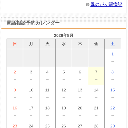
母のがん闘病記
電話相談予約カレンダー
2026年8月
日
月
火
水
木
金
土
1
－
2
3
4
5
6
7
8
－
－
－
－
－
－
－
9
10
11
12
13
14
15
－
－
－
－
－
－
－
16
17
18
19
20
21
22
－
－
－
－
－
－
－
23
24
25
26
27
28
29