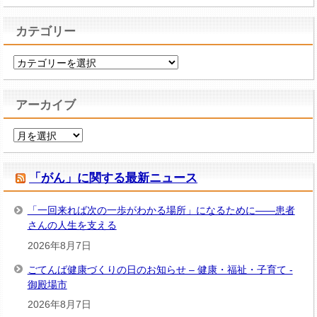
カテゴリー
カ
テ
ゴ
アーカイブ
リ
ー
ア
ー
カ
「がん」に関する最新ニュース
イ
ブ
「一回来れば次の一歩がわかる場所」になるために――患者
さんの人生を支える
2026年8月7日
ごてんば健康づくりの日のお知らせ – 健康・福祉・子育て -
御殿場市
2026年8月7日