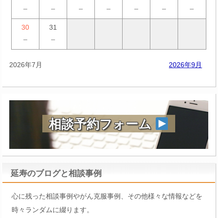
－
－
－
－
－
－
－
30
31
－
－
2026年7月
2026年9月
相談予約フォーム
延寿のブログと相談事例
心に残った相談事例やがん克服事例、その他様々な情報などを
時々ランダムに綴ります。